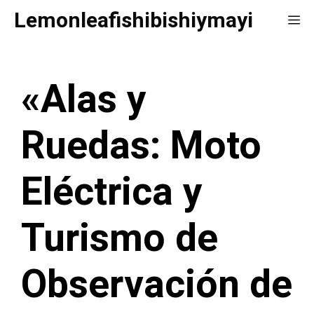
Saltar
Lemonleafishibishiymayi
Me
al
contenido
«Alas y
Ruedas: Moto
Eléctrica y
Turismo de
Observación de