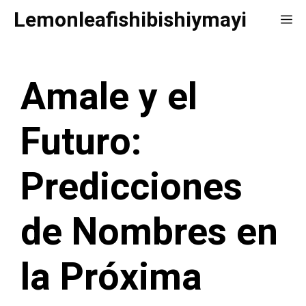
Saltar
Lemonleafishibishiymayi
Me
al
contenido
Amale y el
Futuro:
Predicciones
de Nombres en
la Próxima