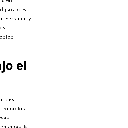
as en
l para crear
 diversidad y
las
ienten
jo el
nto es
a cómo los
evas
roblemas, la