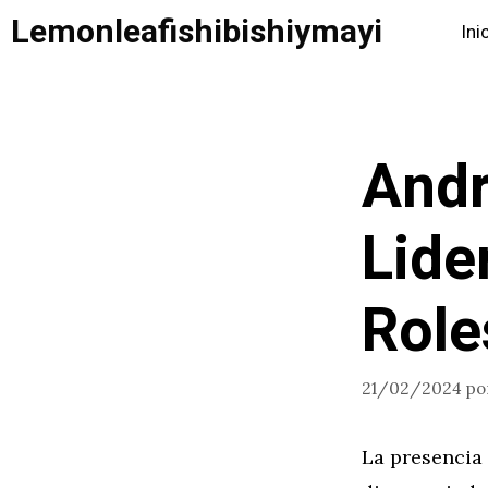
Saltar
Lemonleafishibishiymayi
Ini
al
contenido
Andr
Lide
Role
21/02/2024
po
La presencia 