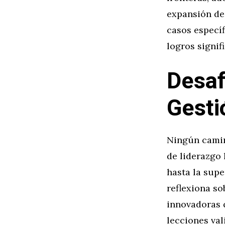
expansión de
casos específ
logros signif
Desaf
Gesti
Ningún camino
de liderazgo 
hasta la supe
reflexiona so
innovadoras 
lecciones val