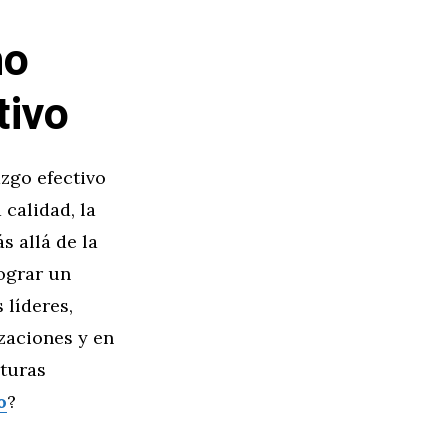
mo
tivo
zgo efectivo
 calidad, la
s allá de la
lograr un
 líderes,
zaciones y en
uturas
o
?