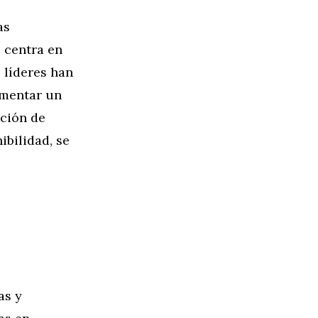
as
 centra en
 líderes han
omentar un
ación de
ibilidad, se
as y