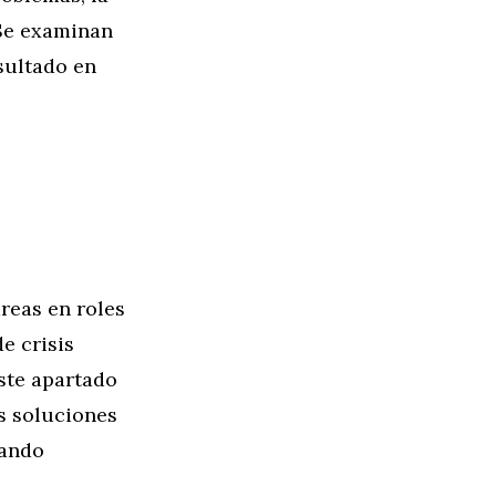
 Se examinan
sultado en
reas en roles
e crisis
Este apartado
as soluciones
nando