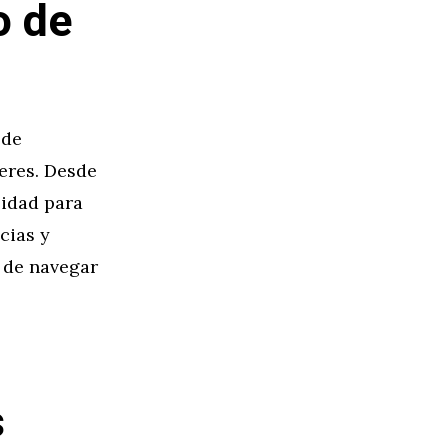
o de
 de
deres. Desde
lidad para
cias y
 de navegar
s