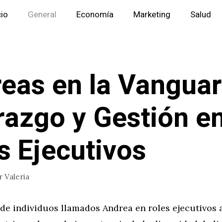
cio
General
Economía
Marketing
Salud
eas en la Vanguar
razgo y Gestión e
s Ejecutivos
r
Valeria
de individuos llamados Andrea en roles ejecutivos a