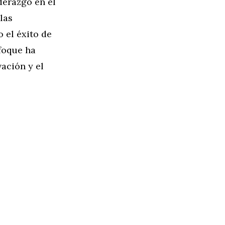
derazgo en el
las
 el éxito de
foque ha
vación y el