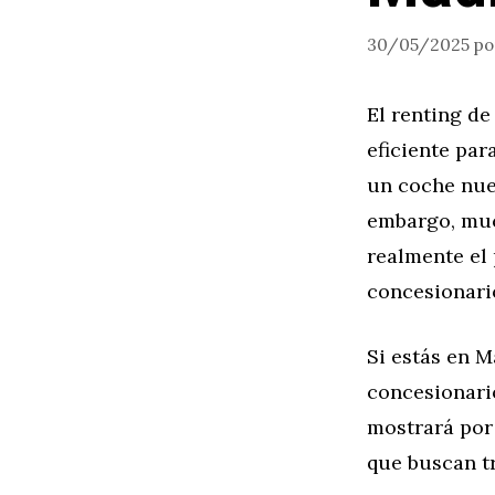
30/05/2025
p
El renting d
eficiente pa
un coche nuev
embargo, muc
realmente el 
concesionari
Si estás en M
concesionario
mostrará po
que buscan tr