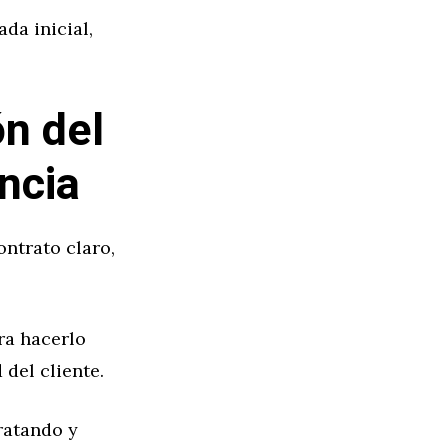
da inicial,
ón del
ncia
ontrato claro,
ra hacerlo
del cliente.
ratando y