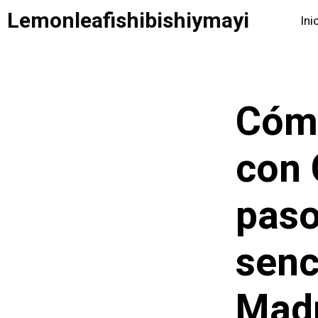
Saltar
Lemonleafishibishiymayi
Ini
al
contenido
Cómo
con 
paso
senc
Mad