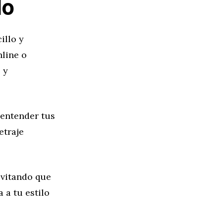
do
illo y
nline o
 y
 entender tus
etraje
 evitando que
 a tu estilo