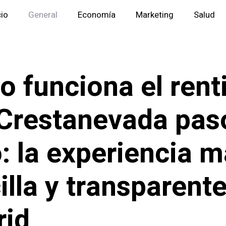
cio
General
Economía
Marketing
Salud
 funciona el rent
Crestanevada pas
: la experiencia 
illa y transparent
rid