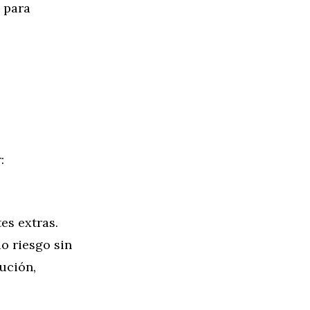
 para
:
es extras.
o riesgo sin
tución,