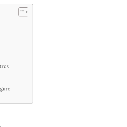
tros
eguro