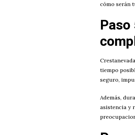
cómo serán t
Paso 
compl
Crestanevada 
tiempo posibl
seguro, impue
Además, duran
asistencia y 
preocupacion