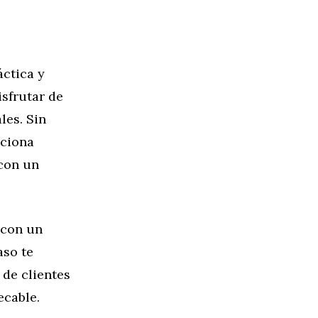
áctica y
sfrutar de
les. Sin
nciona
 con un
 con un
aso te
 de clientes
ecable.