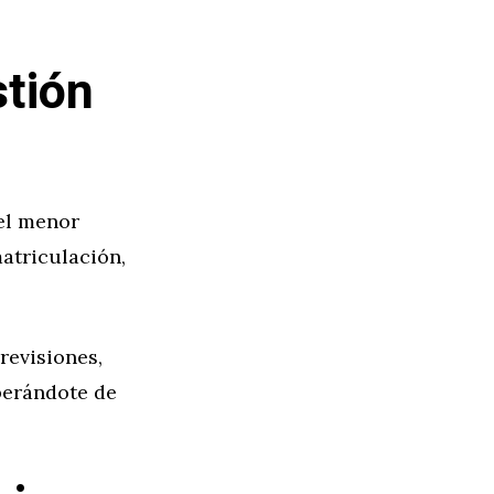
stión
 el menor
matriculación,
revisiones,
iberándote de