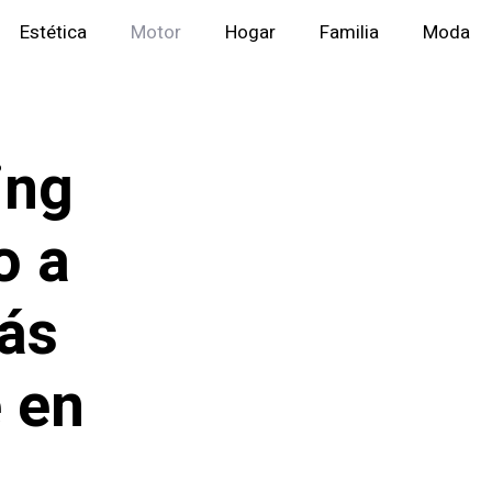
Estética
Motor
Hogar
Familia
Moda
ing
o a
más
e en