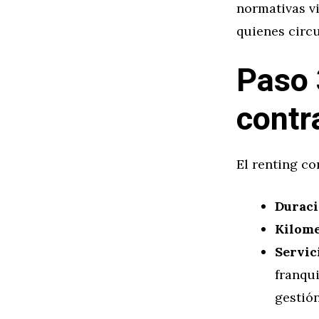
normativas v
quienes circu
Paso 
contr
El renting co
Duraci
Kilome
Servic
franqui
gestión