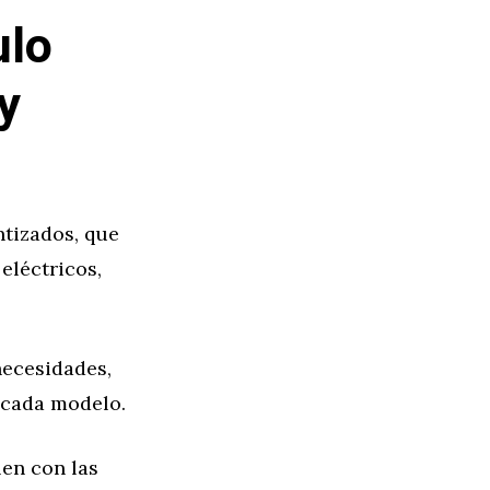
ulo
y
tizados, que
eléctricos,
necesidades,
e cada modelo.
en con las