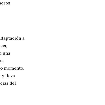
meros
adaptación a
sas,
n una
as
odo momento.
 y lleva
cias del