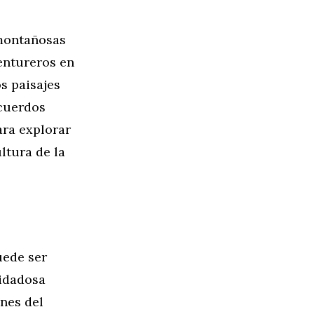
 montañosas
entureros en
s paisajes
ecuerdos
ara explorar
ltura de la
uede ser
uidadosa
ones del