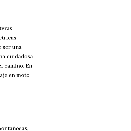
teras
tricas.
e ser una
una cuidadosa
el camino. En
iaje en moto
s
montañosas,