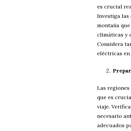
es crucial re
Investiga las
montaña que 
climáticas y 
Considera ta
eléctricas en
Prepar
Las regiones
que es cruci
viaje. Verifi
necesario an
adecuados pa