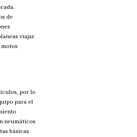
icada.
os de
ones
laneas viajar.
a motos
culos, por lo
quipo para el
imiento
on neumáticos
tas básicas