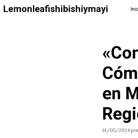
Saltar
Lemonleafishibishiymayi
Ini
al
contenido
«Con
Cómo
en M
Reg
14/05/2024
po