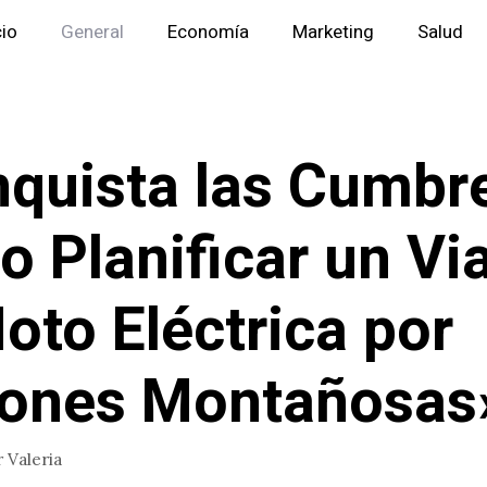
cio
General
Economía
Marketing
Salud
quista las Cumbr
 Planificar un Vi
oto Eléctrica por
iones Montañosas
r
Valeria