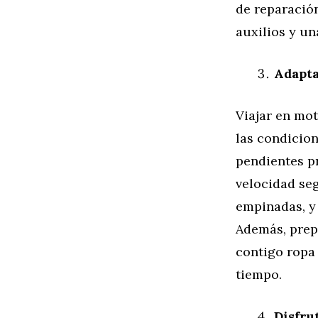
de reparació
auxilios y un
Adapta
Viajar en mo
las condicion
pendientes p
velocidad seg
empinadas, y
Además, prepá
contigo ropa
tiempo.
Disfru