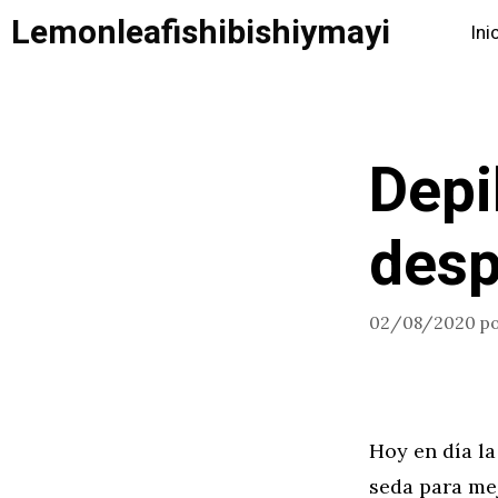
Saltar
Lemonleafishibishiymayi
Ini
al
contenido
Depi
desp
02/08/2020
p
Hoy en día l
seda para mej