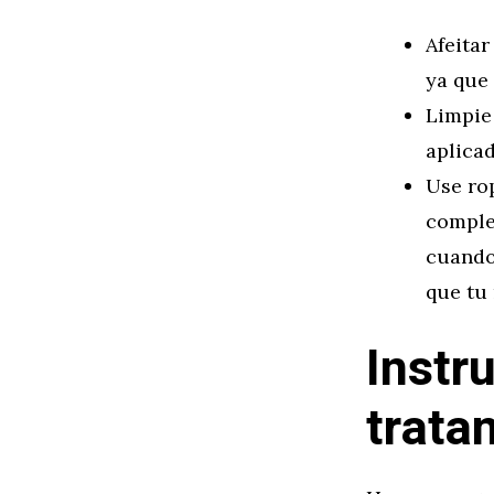
Afeitar
ya que 
Limpie
aplicad
Use rop
comple
cuando,
que tu 
Instr
trata