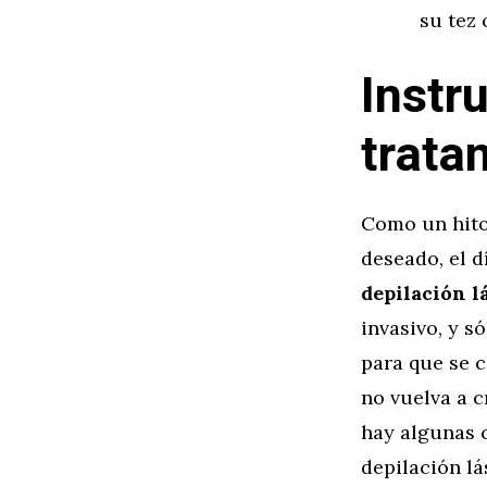
su tez 
Instr
trata
Como un hito 
deseado, el d
depilación l
invasivo, y s
para que se c
no vuelva a c
hay algunas c
depilación lá