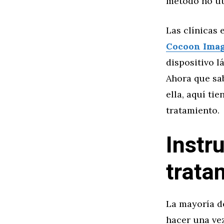
método no ut
Las clínicas 
Cocoon Ima
dispositivo l
Ahora que sab
ella, aquí ti
tratamiento.
Instr
trata
La mayoría d
hacer una ve