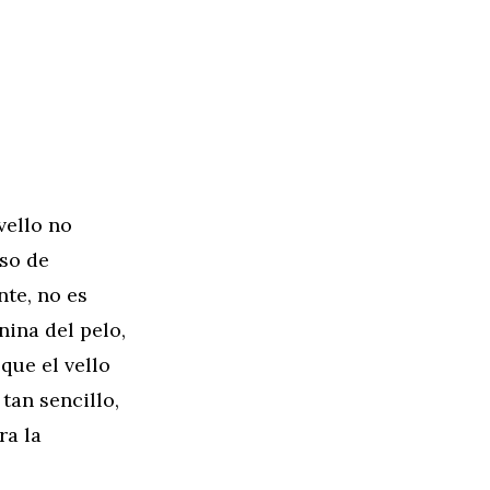
l
vello no
eso de
te, no es
nina del pelo,
que el vello
tan sencillo,
ra la