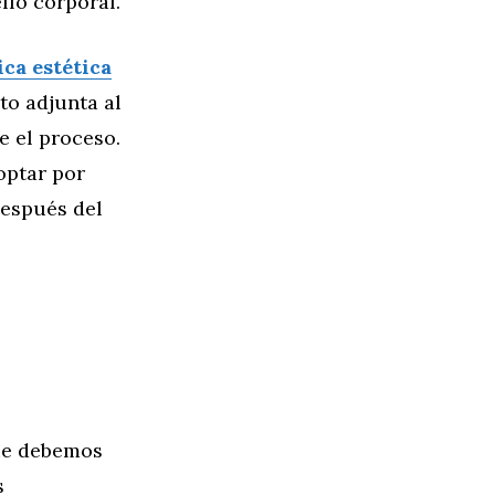
llo corporal.
ica estética
to adjunta al
e el proceso.
optar por
después del
que debemos
s