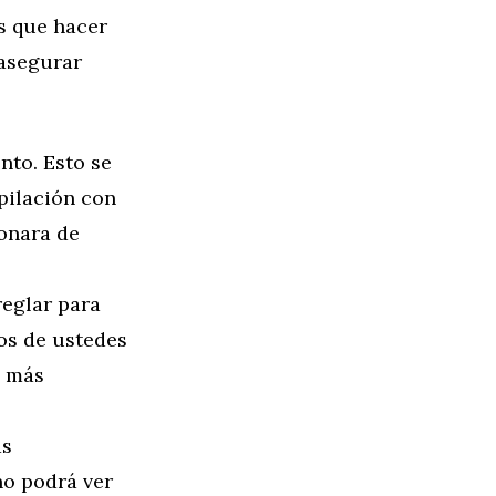
os que hacer
 asegurar
nto. Esto se
epilación con
ionara de
reglar para
los de ustedes
o más
as
no podrá ver