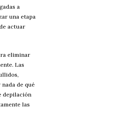
igadas a
zar una etapa
ede actuar
ara eliminar
ente. Las
llidos,
y nada de qué
e depilación
tamente las