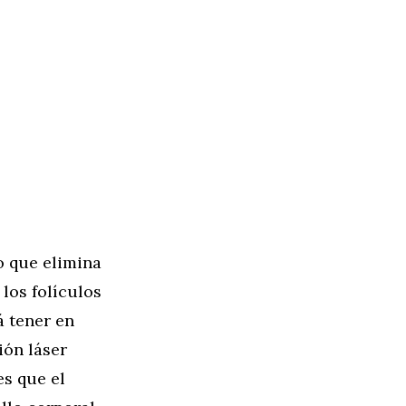
o que elimina
los folículos
 tener en
ión láser
es que el