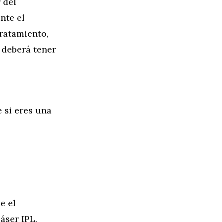
 del
nte el
tratamiento,
 deberá tener
 si eres una
e el
áser IPL.