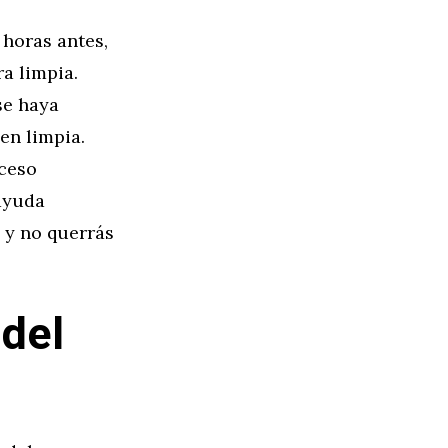
 horas antes,
ra limpia.
se haya
en limpia.
cceso
 ayuda
e y no querrás
 del