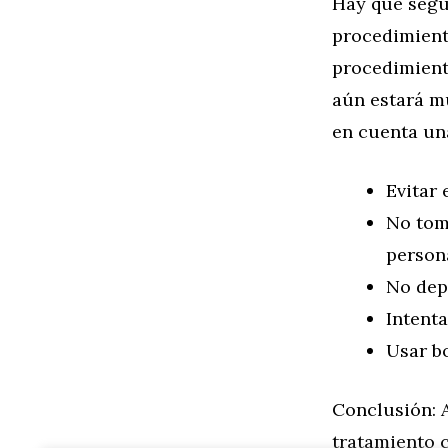
Hay que segui
procedimiento
procedimiento
aún estará mu
en cuenta una
Evitar e
No tom
persona
No depi
Intenta
Usar bo
Conclusión: A
tratamiento c