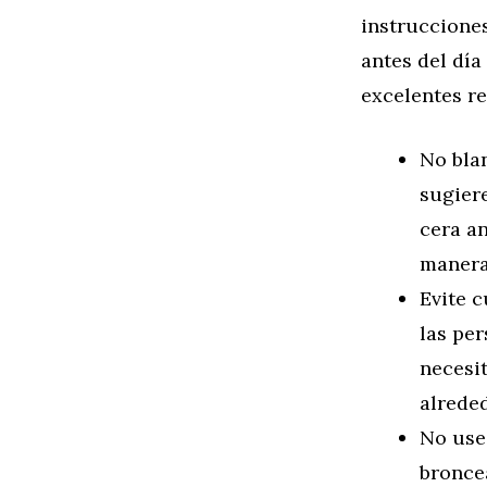
instrucciones
antes del día
excelentes re
No blan
sugiere
cera an
manera
Evite c
las per
necesi
alreded
No use
broncea