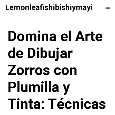
Saltar
Lemonleafishibishiymayi
Me
al
contenido
Domina el Arte
de Dibujar
Zorros con
Plumilla y
Tinta: Técnicas