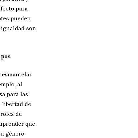
rfecto para
antes pueden
a igualdad son
ipos
 desmantelar
emplo, al
sa para las
 libertad de
 roles de
omprender que
su género.