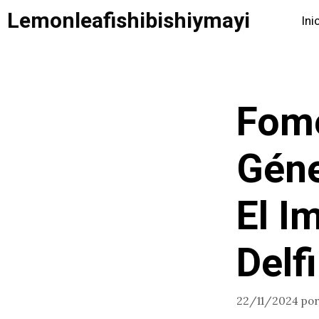
Saltar
Lemonleafishibishiymayi
Ini
al
contenido
Fome
Géne
El I
Delf
22/11/2024
po