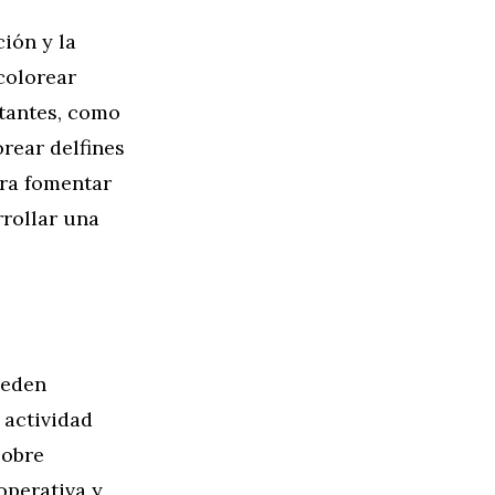
ión y la
colorear
tantes, como
orear delfines
ara fomentar
rrollar una
ueden
 actividad
sobre
operativa y