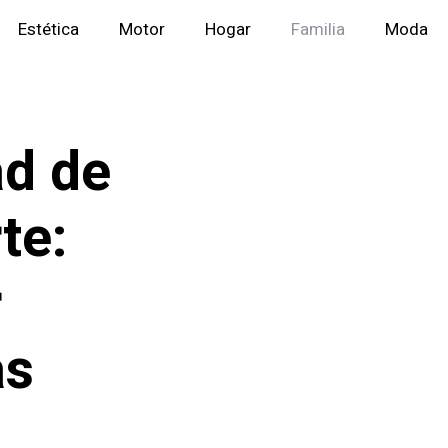
Estética
Motor
Hogar
Familia
Moda
ad de
te:
r
as