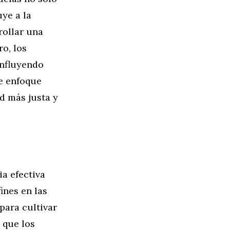
ye a la
rollar una
o, los
influyendo
e enfoque
d más justa y
ia efectiva
ines en las
para cultivar
 que los