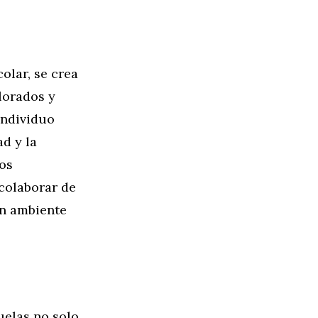
colar, se crea
lorados y
individuo
ad y la
los
 colaborar de
un ambiente
uelas no solo