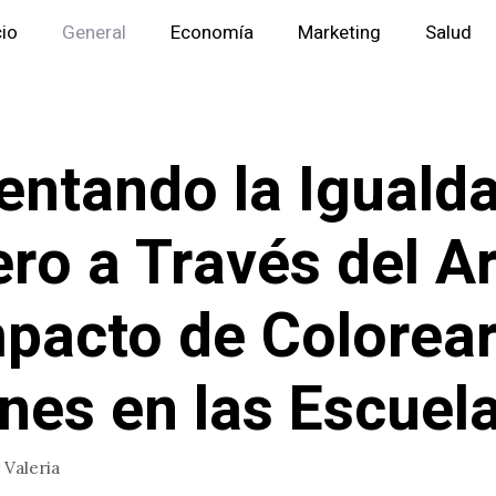
cio
General
Economía
Marketing
Salud
ntando la Iguald
ro a Través del Ar
mpacto de Colorea
ines en las Escuel
r
Valeria