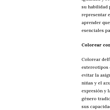
su habilidad 
representar e
aprender que,
esenciales p
Colorear co
Colorear delf
estereotipos 
evitar la asi
niñas y el az
expresión y l
género tradic
sus capacidad