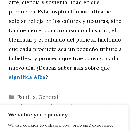
arte, ciencia y sostenibilidad en sus
productos. Esta inspiración matutina no
solo se refleja en los colores y texturas, sino
también en el compromiso con la salud, el
bienestar y el cuidado del planeta, haciendo
que cada producto sea un pequeño tributo a
la belleza y promesa que trae consigo cada
nuevo día. ¿Deseas saber más sobre qué
significa Alba
?
Categorías
Familia
,
General
Alba en la Cultura del Vino: Un Brindis a
We value your privacy
la Tradición y Experticia
Viajes en Solitario: Albas que Desafían
We use cookies to enhance your browsing experience,