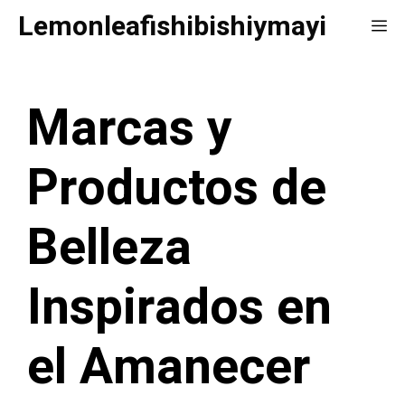
Saltar
Lemonleafishibishiymayi
Me
al
contenido
Marcas y
Productos de
Belleza
Inspirados en
el Amanecer