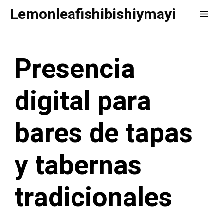
Saltar
Lemonleafishibishiymayi
Me
al
contenido
Presencia
digital para
bares de tapas
y tabernas
tradicionales