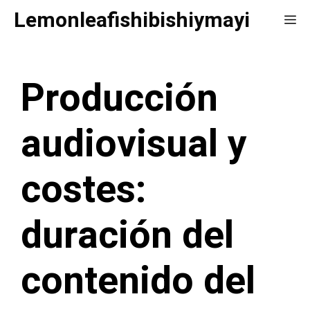
Saltar
Lemonleafishibishiymayi
Me
al
contenido
Producción
audiovisual y
costes:
duración del
contenido del