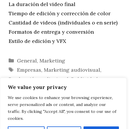
La duración del video final
Tiempo de edición y corrección de color
Cantidad de videos (individuales o en serie)
Formatos de entrega y conversión
Estilo de edición y VFX
Categorías
General
,
Marketing
Etiquetas
Empresas
,
Marketing audiovisual
,
Producción audiovisual
,
Publicidad
We value your privacy
Producción audiovisual y costes:
número de días de rodaje
We use cookies to enhance your browsing experience,
serve personalized ads or content, and analyze our
Producción audiovisual y costes: talento
traffic. By clicking "Accept All", you consent to our use of
cookies.