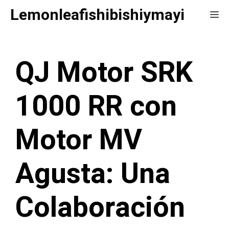
Saltar
Lemonleafishibishiymayi
Me
al
contenido
QJ Motor SRK
1000 RR con
Motor MV
Agusta: Una
Colaboración