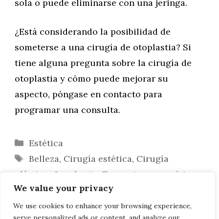
sola o puede eliminarse con una jeringa.
¿Está considerando la posibilidad de
someterse a una cirugía de otoplastia? Si
tiene alguna pregunta sobre la cirugía de
otoplastia y cómo puede mejorar su
aspecto, póngase en contacto para
programar una consulta.
Categorías
Estética
Etiquetas
Belleza
,
Cirugía estética
,
Cirugía
plástica
,
Otoplastia
,
Tratamientos estéticos
We value your privacy
Ginecomastia: lo que deben saber
Cosas que discutir antes de la cirugía
We use cookies to enhance your browsing experience,
serve personalized ads or content, and analyze our