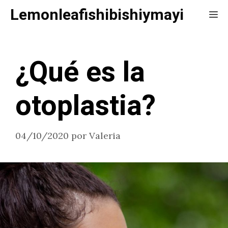
Saltar
Lemonleafishibishiymayi
Me
al
contenido
¿Qué es la
otoplastia?
04/10/2020
por
Valeria