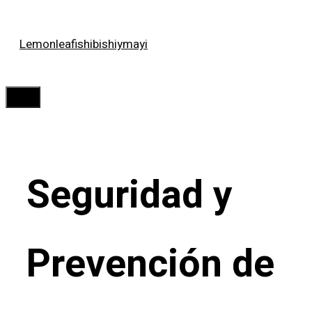
Saltar
Lemonleafishibishiymayi
al
contenido
Menú
Seguridad y
Prevención de