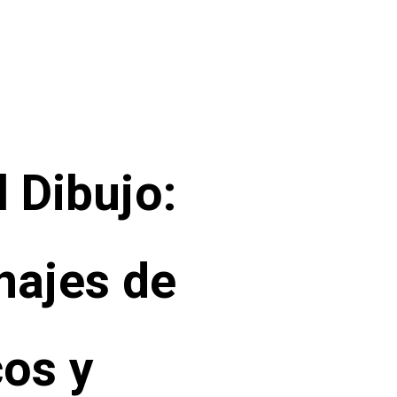
 Dibujo:
najes de
os y