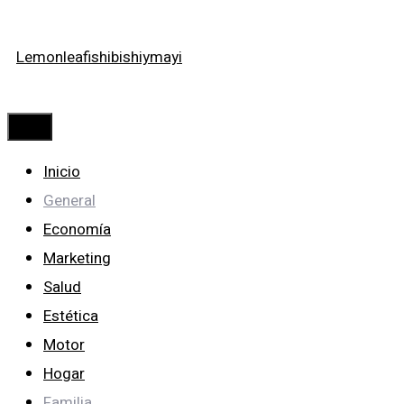
Saltar
Lemonleafishibishiymayi
al
contenido
Menú
Inicio
General
Economía
Marketing
Salud
Estética
Motor
Hogar
Familia