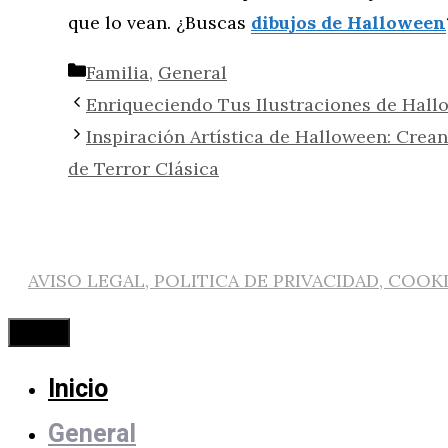
que lo vean. ¿Buscas
dibujos de Halloween
Categorías
Familia
,
General
Enriqueciendo Tus Ilustraciones de Hall
Inspiración Artística de Halloween: Crea
de Terror Clásica
AVISO LEGAL, POLITICA DE PRIVACIDAD, COOK
Cerrar
Inicio
General