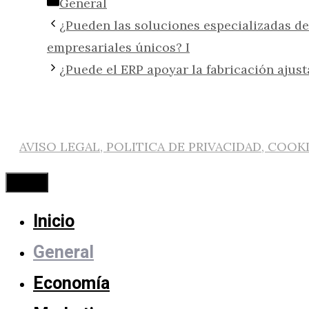
Categorías
General
¿Pueden las soluciones especializadas de 
empresariales únicos? I
¿Puede el ERP apoyar la fabricación ajus
AVISO LEGAL, POLITICA DE PRIVACIDAD, COOK
Cerrar
Inicio
General
Economía