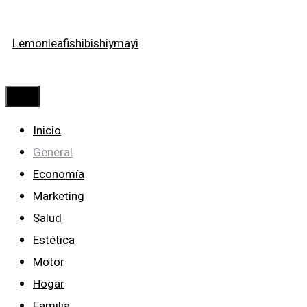
Saltar
Lemonleafishibishiymayi
al
contenido
Menú
Inicio
General
Economía
Marketing
Salud
Estética
Motor
Hogar
Familia