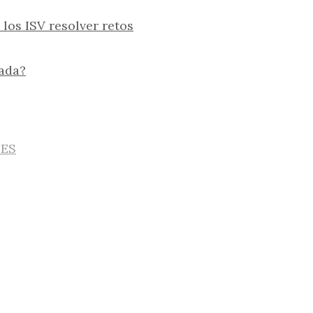
los ISV resolver retos
tada?
IES