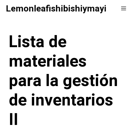
Saltar
Lemonleafishibishiymayi
Me
al
contenido
Lista de
materiales
para la gestión
de inventarios
II