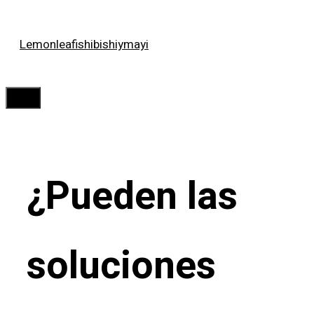
Saltar
Lemonleafishibishiymayi
al
contenido
Menú
¿Pueden las
soluciones