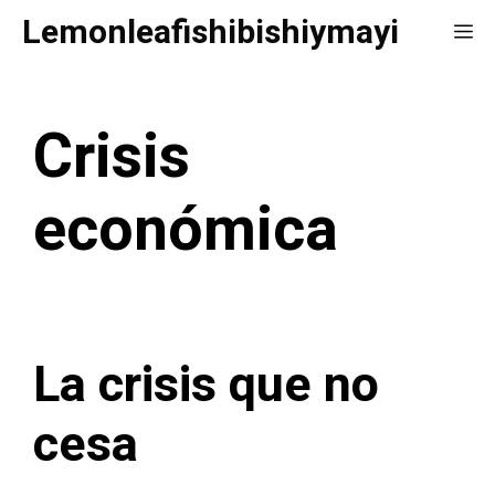
Saltar
Lemonleafishibishiymayi
Me
al
contenido
Crisis
económica
La crisis que no
cesa