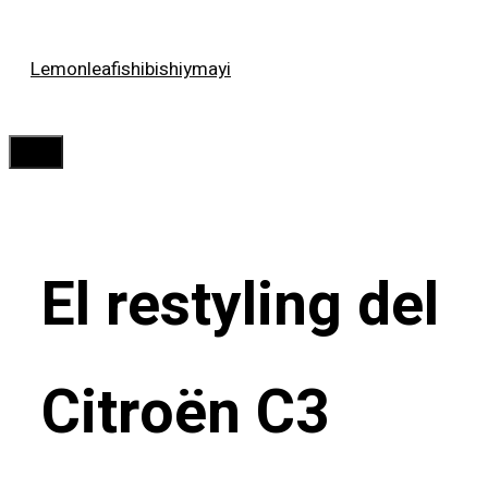
Saltar
Lemonleafishibishiymayi
al
contenido
Menú
El restyling del
Citroën C3